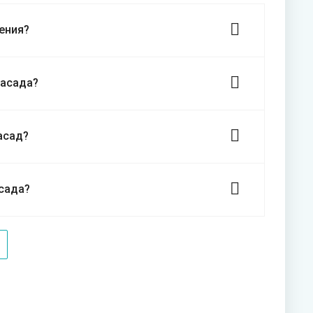
ения?
фасада?
асад?
сада?