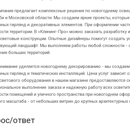
мпания предлагает комплексные решения по новогоднему осв
би и Московской области. Мы создаем яркие проекты, которы
чных гирлянд и декоративных элементов. При оформлении част
сти территории. В «Клининг-Про» можно заказать разработку
 световые конструкции. Опытные дизайнеры помогут создать у
твующий ландшафт. Мы выполняем работы любой сложности - о
ния больших территорий.
внимание уделяется новогоднему декорированию - мы создаем
ных гирлянд и тематических инсталляций. Цена услуг зависит 
 светового оборудования в нашем магазине предоставляются с
иональное выполнение заказа и надежную работу всех осветит
ости помещений и уличного пространства при новогоднем офор
го масштаба - от небольших витрин до крупных архитектурных
ос/ответ