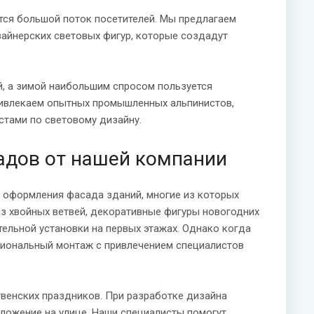
ся большой поток посетителей. Мы предлагаем
зайнерских световых фигур, которые создадут
й, а зимой наибольшим спросом пользуется
ивлекаем опытных промышленных альпинистов,
тами по световому дизайну.
адов от нашей компании
 оформления фасада зданий, многие из которых
из хвойных ветвей, декоративные фигуры новогодних
ельной установки на первых этажах. Однако когда
сиональный монтаж с привлечением специалистов
венских праздников. При разработке дизайна
оложение на улице. Наши специалисты помогут