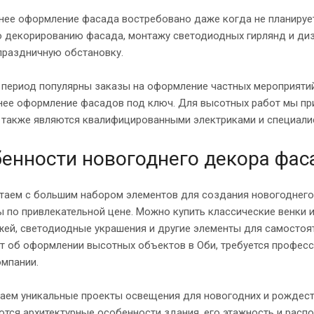
нее оформление фасада востребовано даже когда не планирует
о декорированию фасада, монтажу светодиодных гирлянд и ди
праздничную обстановку.
 период популярны заказы на оформление частных мероприяти
нее оформление фасадов под ключ. Для высотных работ мы пр
 также являются квалифицированными электриками и специалис
енности новогоднего декора фас
таем с большим набором элементов для создания новогоднего
 по привлекательной цене. Можно купить классические венки 
ей, светодиодные украшения и другие элементы для самостоят
ет об оформлении высотных объектов в Оби, требуется профес
омпании.
аем уникальные проекты освещения для новогодних и рождест
тся архитектурные особенности здания, его этажность и расп