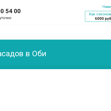
Нами
00 54 00
Как сэконом
уточно
6000 ру
садов в Оби