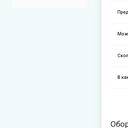
Пред
Можн
Скол
В ка
Обо