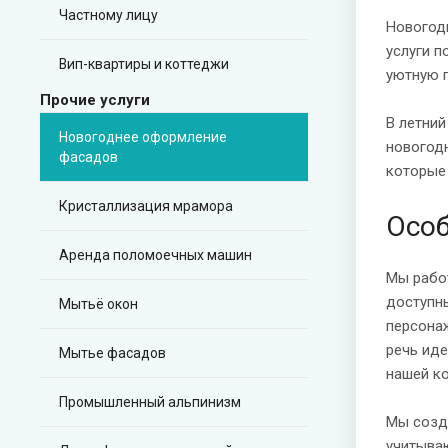
Частному лицу
Новогод
услуги п
Вип-квартиры и коттеджи
уютную 
Прочие услуги
В летний
Новогоднее оформление
новогод
фасадов
которые
Кристаллизация мрамора
Особ
Аренда поломоечных машин
Мы рабо
доступны
Мытьё окон
персонаж
речь ид
Мытье фасадов
нашей к
Промышленный альпинизм
Мы созд
учитываю