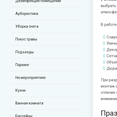
Дезинфекция помещений
выбрать
атмосфе
Арбористика
В работ
Уборка снега
Совре
Покос травы
Улич
Деко
Подъезды
Сетч
Объем
Паркинг
Дюрал
На мероприятиях
При раз
монтаж с
Кухни
отличие
внимание
Ванная комната
Праз
Бассейны