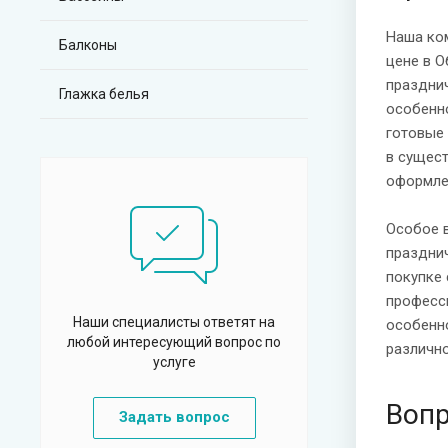
Наша ко
Балконы
цене в О
праздни
Глажка белья
особенно
готовые
в сущес
оформле
Особое 
празднич
покупке
професс
Наши специалисты ответят на
особенн
любой интересующий вопрос по
различно
услуге
Вопр
Задать вопрос